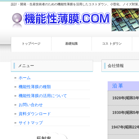
設計・開発・生産技術者のための機能性薄膜を活用したコストダウン、小型化、ノイズ対策
トップページ
基礎知識
コス トダウン
メニュー
会社情報
ホーム
沿革
機能性薄膜の種類
機能性薄膜の活用について
1928年(昭和3年
お問い合わせ
1930年(昭和5年
資料ダウンロード
サイトマップ
1947年(昭和22