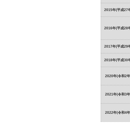
2015年(平成27
2016年(平成28
2017年(平成29
2018年(平成30
2020年(令和2年
2021年(令和3年
2022年(令和4年